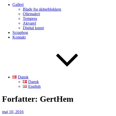
Galleri
Blade fra skitseblokken
Oliemaleri
Tempera
Akvarel
Digital kunst
Scrapbog
Kontakt
Dansk
Dansk
English
Forfatter:
GertHem
Udgivet
maj 10, 2016