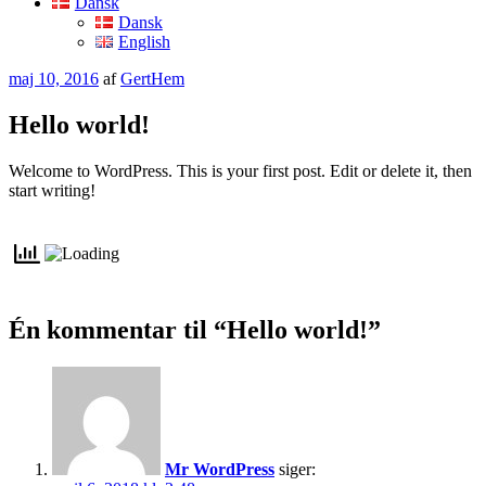
Dansk
Dansk
English
Udgivet
maj 10, 2016
af
GertHem
den
Hello world!
Welcome to WordPress. This is your first post. Edit or delete it, then
start writing!
Én kommentar til “Hello world!”
Mr WordPress
siger: